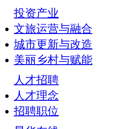
投资产业
文旅运营与融合
城市更新与改造
美丽乡村与赋能
人才招聘
人才理念
招聘职位