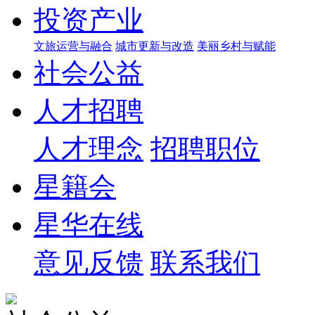
投资产业
文旅运营与融合
城市更新与改造
美丽乡村与赋能
社会公益
人才招聘
人才理念
招聘职位
星籍会
星华在线
意见反馈
联系我们