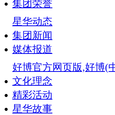
集团荣誉
星华动态
集团新闻
媒体报道
好博官方网页版,好博(中
文化理念
精彩活动
星华故事