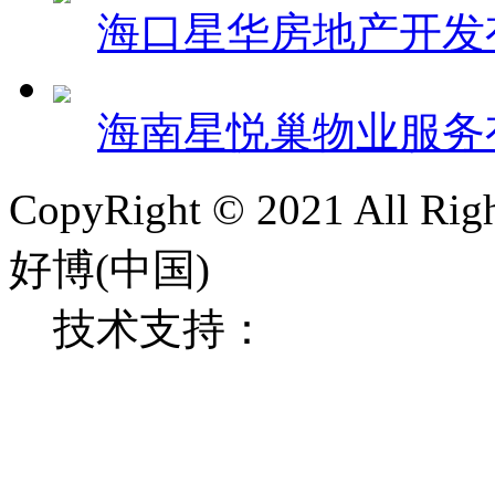
海口星华房地产开发
海南星悦巢物业服务
CopyRight © 2021 All
好博(中国)
技术支持：