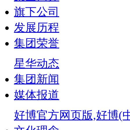
旗下公司
发展历程
集团荣誉
星华动态
集团新闻
媒体报道
好博官方网页版,好博(中