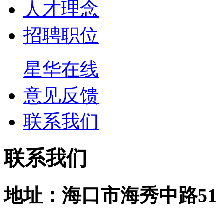
人才理念
招聘职位
星华在线
意见反馈
联系我们
联系我们
地址：海口市海秀中路51