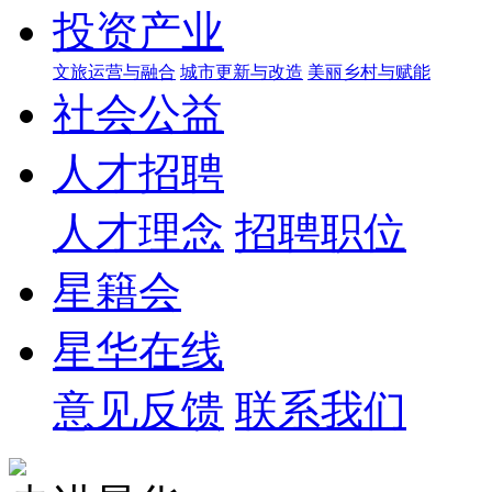
投资产业
文旅运营与融合
城市更新与改造
美丽乡村与赋能
社会公益
人才招聘
人才理念
招聘职位
星籍会
星华在线
意见反馈
联系我们