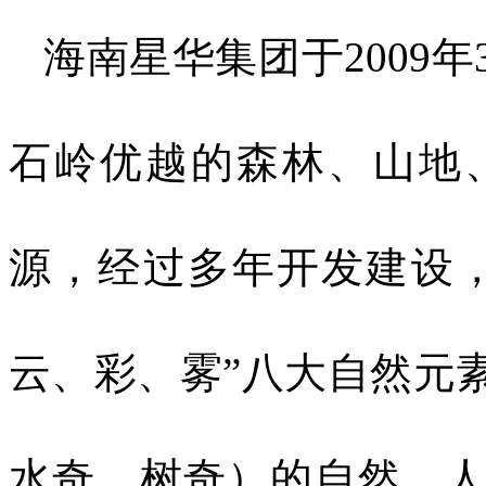
海南星华集团于2009
石岭优越的森林、山地
源，经过多年开发建设
云、彩、雾”八大自然元
水奇、树奇）的自然、