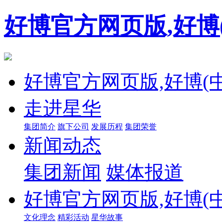
好博官方网页版,好博
好博官方网页版,好博(中
走进星华
集团简介
旗下公司
发展历程
集团荣誉
新闻动态
集团新闻
媒体报道
好博官方网页版,好博(中
文化理念
精彩活动
星华故事