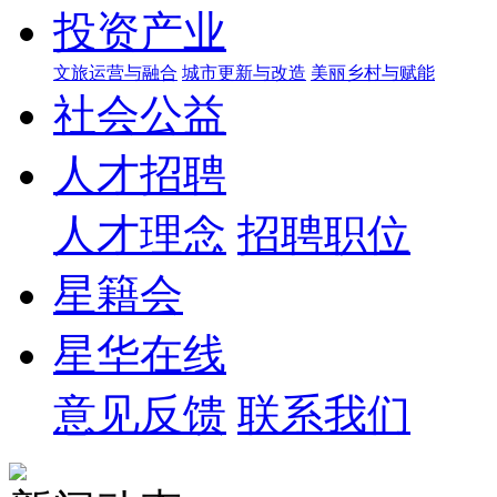
投资产业
文旅运营与融合
城市更新与改造
美丽乡村与赋能
社会公益
人才招聘
人才理念
招聘职位
星籍会
星华在线
意见反馈
联系我们