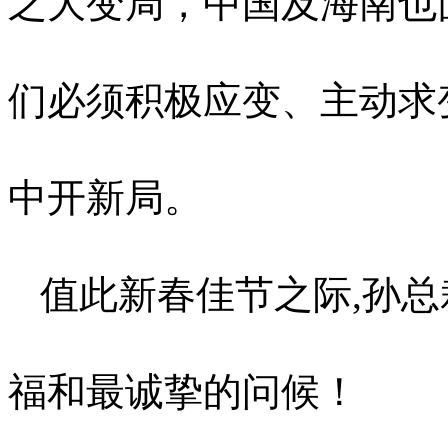
之大变局，中国及海南也
们必须积极应变、主动求
中开新局。
值此新春佳节之际,孙
福和最诚挚的问候！