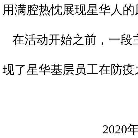
用满腔热忱展现星华人的
在活动开始之前，一段
现了星华基层员工在防疫
202