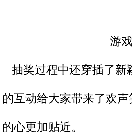
游
抽奖过程中还穿插了新
的互动给大家带来了欢声
的心更加贴近。