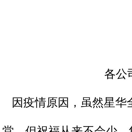
各公
因疫情原因，虽然星华
堂，但祝福从来不会少，