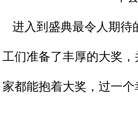
进入到盛典最令人期待
工们准备了丰厚的大奖，
家都能抱着大奖，过一个