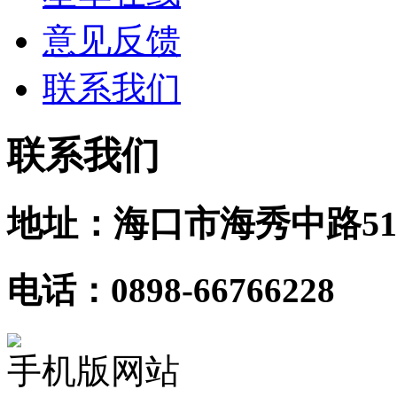
意见反馈
联系我们
联系我们
地址：海口市海秀中路51
电话：0898-66766228
手机版网站