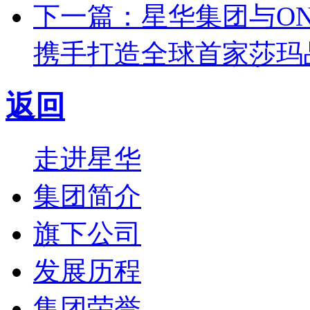
下一篇：星华集团与O
携手打造全球首家莎玛
返回
走进星华
集团简介
旗下公司
发展历程
集团荣誉