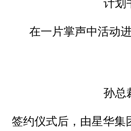
计划
在一片掌声中活动
孙总
签约仪式后，由星华集