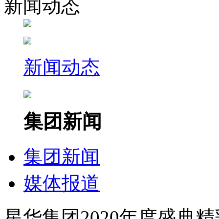
新闻动态
新闻动态
集团新闻
集团新闻
媒体报道
星华集团2020年度盛典