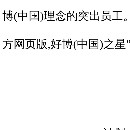
博(中国)理念的突出员工
方网页版,好博(中国)之星