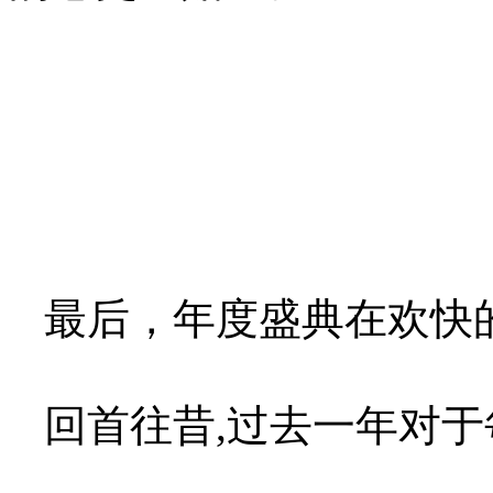
最后，年度盛典在欢快
回首往昔,过去一年对