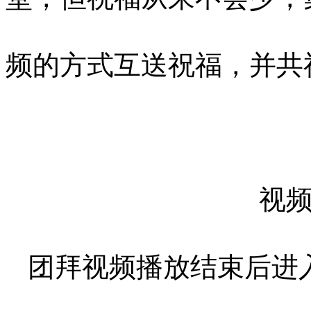
频的方式互送祝福，并共祝
视
团拜视频播放结束后进