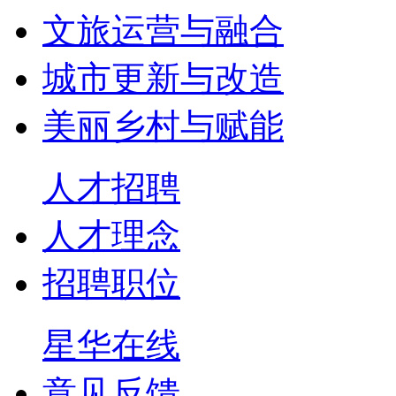
文旅运营与融合
城市更新与改造
美丽乡村与赋能
人才招聘
人才理念
招聘职位
星华在线
意见反馈