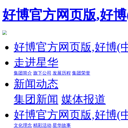
好博官方网页版,好博
好博官方网页版,好博(中
走进星华
集团简介
旗下公司
发展历程
集团荣誉
新闻动态
集团新闻
媒体报道
好博官方网页版,好博(中
文化理念
精彩活动
星华故事