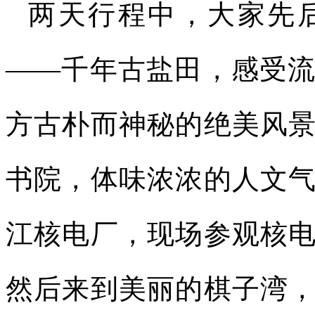
两天行程中，大家先
——千年古盐田，感受
方古朴而神秘的绝美风
书院，体味浓浓的人文
江核电厂，现场参观核
然后来到美丽的棋子湾