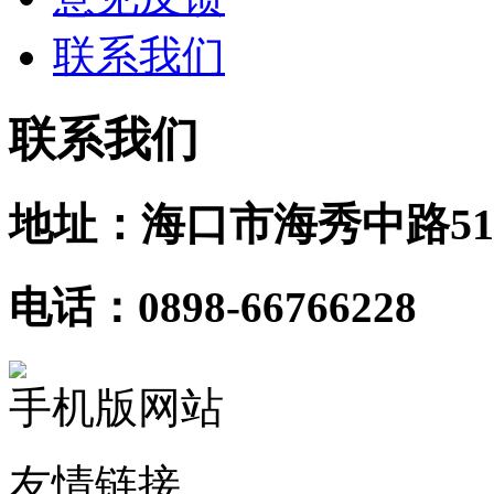
联系我们
联系我们
地址：海口市海秀中路51
电话：0898-66766228
手机版网站
友情链接