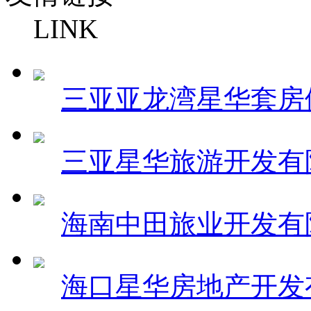
LINK
三亚亚龙湾星华套房
三亚星华旅游开发有
海南中田旅业开发有
海口星华房地产开发