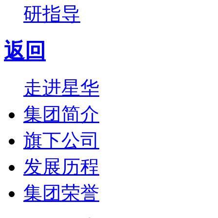
研指导
返回
走进星华
集团简介
旗下公司
发展历程
集团荣誉