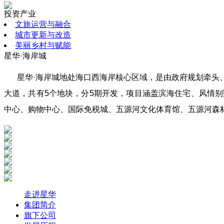
投资产业
文旅运营与融合
城市更新与改造
美丽乡村与赋能
星华·海岸城
星华
·
海岸城地处海口西海岸核心区域，是由政府规划牵头
大道，共有
5
个地块，分
5
期开发，项目涵盖滨海住宅、风情别
中心、购物中心、国际免税城、五源河文化体育馆、五源河森
走进星华
集团简介
旗下公司