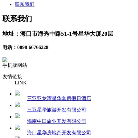
联系我们
联系我们
地址：海口市海秀中路51-1号星华大厦20层
电话：0898-66766228
手机版网站
友情链接
LINK
三亚亚龙湾星华套房假日酒店
三亚星华旅游开发有限公司
海南中田旅业开发有限公司
海口星华房地产开发有限公司