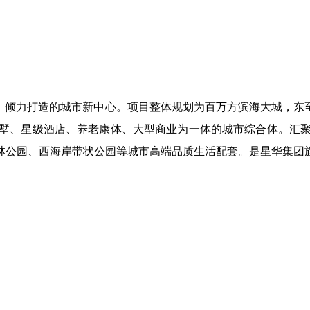
、倾力打造的城市新中心。项目整体规划为百万方滨海大城，东
墅、星级酒店、养老康体、大型商业为一体的城市综合体。汇
林公园、西海岸带状公园等城市高端品质生活配套。是星华集团