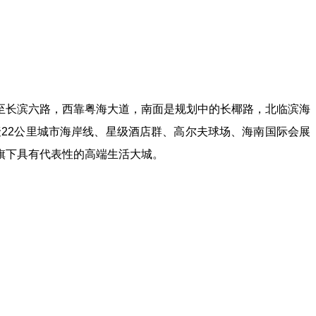
至长滨六路，西靠粤海大道，南面是规划中的长椰路，北临滨海
聚
22
公里城市海岸线、星级酒店群、高尔夫球场、海南国际会展
旗下具有代表性的高端生活大城。