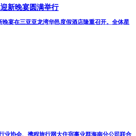
6年迎新晚宴圆满举行
26迎新晚宴在三亚亚龙湾华邑度假酒店隆重召开。全体星
酒店行业协会、携程旅行网大住宿事业群海南分公司联合