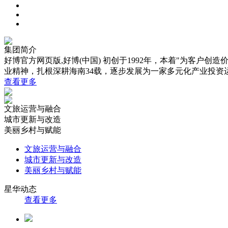
集团简介
好博官方网页版,好博(中国) 初创于1992年，本着"为客
业精神，扎根深耕海南34载，逐步发展为一家多元化产业投
查看更多
文旅运营与融合
城市更新与改造
美丽乡村与赋能
文旅运营与融合
城市更新与改造
美丽乡村与赋能
星华动态
查看更多