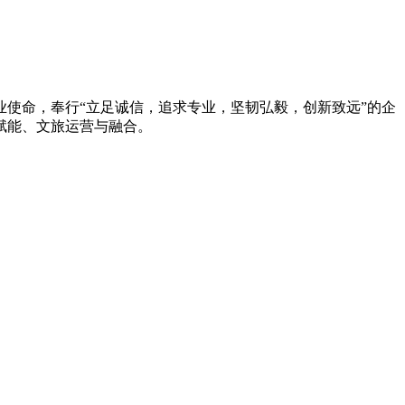
企业使命，奉行“立足诚信，追求专业，坚韧弘毅，创新致远”的企
赋能、文旅运营与融合。