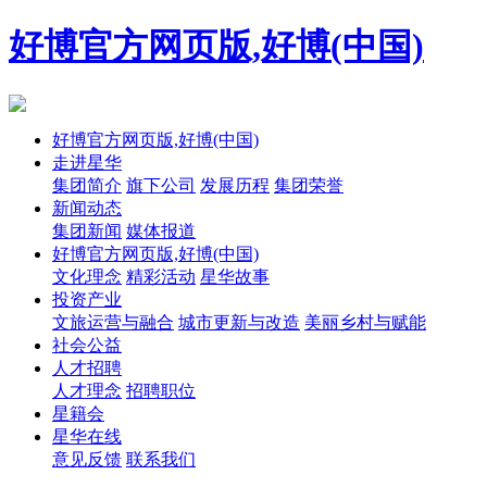
好博官方网页版,好博(中国)
好博官方网页版,好博(中国)
走进星华
集团简介
旗下公司
发展历程
集团荣誉
新闻动态
集团新闻
媒体报道
好博官方网页版,好博(中国)
文化理念
精彩活动
星华故事
投资产业
文旅运营与融合
城市更新与改造
美丽乡村与赋能
社会公益
人才招聘
人才理念
招聘职位
星籍会
星华在线
意见反馈
联系我们