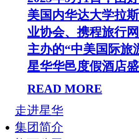
美国内华达大学拉斯
业协会、携程旅行网
主办的“中美国际旅
星华华邑度假酒店盛大
READ MORE
走进星华
集团简介