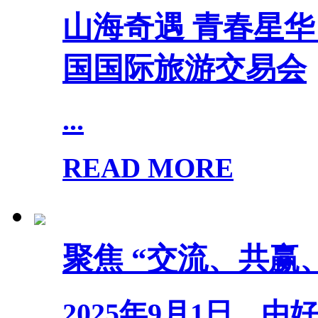
山海奇遇 青春星华 |
国国际旅游交易会
...
READ MORE
聚焦 “交流、共赢
2025年9月1日，由