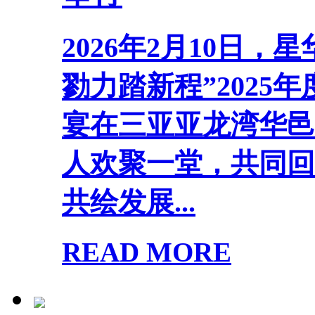
2026年2月10日
勠力踏新程”2025
宴在三亚亚龙湾华邑
人欢聚一堂，共同回
共绘发展...
READ MORE